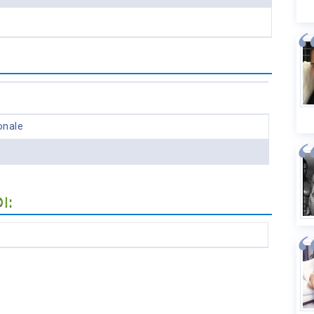
onale
I: