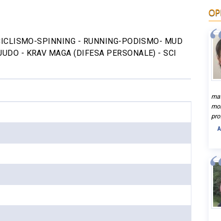
OP
- CICLISMO-SPINNING - RUNNING-PODISMO- MUD
JUDO - KRAV MAGA (DIFESA PERSONALE) - SCI
mat
mol
pro
A