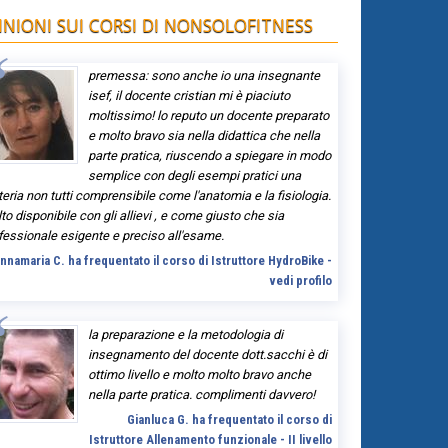
INIONI SUI CORSI DI NONSOLOFITNESS
premessa: sono anche io una insegnante
isef, il docente cristian mi è piaciuto
moltissimo! lo reputo un docente preparato
e molto bravo sia nella didattica che nella
parte pratica, riuscendo a spiegare in modo
semplice con degli esempi pratici una
eria non tutti comprensibile come l'anatomia e la fisiologia.
to disponibile con gli allievi , e come giusto che sia
fessionale esigente e preciso all'esame.
nnamaria C. ha frequentato il corso di Istruttore HydroBike -
vedi profilo
la preparazione e la metodologia di
insegnamento del docente dott.sacchi è di
ottimo livello e molto molto bravo anche
nella parte pratica. complimenti davvero!
Gianluca G. ha frequentato il corso di
Istruttore Allenamento funzionale - II livello